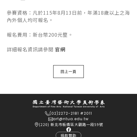
參賽資格：凡於115年8月13日前，年滿18歲以上之海
內外個人均可報名。
報名費用：新台幣200元整。
詳細報名資訊請參閱
官網
回上一頁
(02)2272-2181 #2011
art@ntua.edu.tw
(220) 新北市板橋區大觀路一段59號
捐款贊助