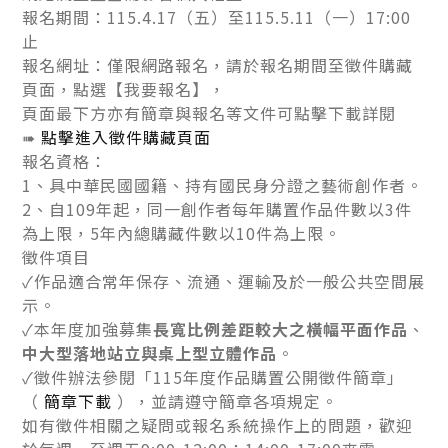
報名期間：115.4.17（五）至115.5.11（一）17:00
止
報名網址：僅限網路報名，請於報名期間至徵件購藏
頁面，點選【我要報名】，
頁面最下方亦有簡章與報名等文件可點擊下載詳閱
➠
點擊進入徵件購藏頁面
報名資格：
1、具中華民國國籍、持有國民身分證之藝術創作者。
2、自109年起，同一創作者每年購置作品件數以3件
為上限，5年內總購藏件數以10件為上限。
徵件項目
✓作品適合常年保存、流通、運輸及於一般公共空間展
示。
✓本年度加強募集
長寬比例差距較大之橫幅平面作品
、
中大型落地站立與桌上型立體作品
。
✓徵件辦法參閱「115年度作品購置公開徵件簡章」
（
簡章下載
），並請遵守簡章各項規定。
如有徵件相關之疑問或報名系統操作上的問題，歡迎