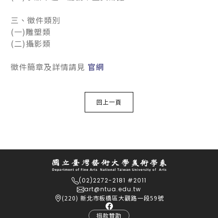
三、徵件類別
(一)雕塑類
(二)攝影類
徵件簡章及詳情請見
官網
回上一頁
(02)2272-2181 #2011
art@ntua.edu.tw
(220) 新北市板橋區大觀路一段59號
捐款贊助