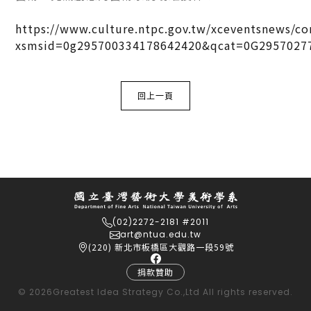
https://www.culture.ntpc.gov.tw/xceventsnews/co
xsmsid=0g295700334178642420&qcat=0G2957027
回上一頁
(02)2272-2181 #2011
art@ntua.edu.tw
(220) 新北市板橋區大觀路一段59號
捐款贊助
© 2026
Greatest Idea Strategy Co.,Ltd
All rights reserved.