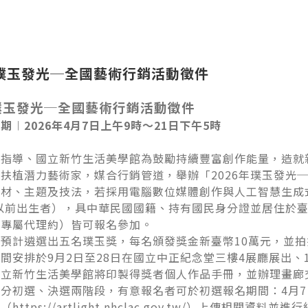
年璞玉發光─全國藝術行銷活動徵件
年璞玉發光─全國藝術行銷活動徵件
期︱2026年4月7日上午9時～21日下午5時
指導、國立新竹生活美學館為鼓勵持續豐富創作能量，造就
扶植潛力藝術家，媒合行銷管道，舉辦「2026年璞玉發光
材、主題及技法，若採用電腦數位媒體創作與人工智慧生成式
日以前出生者），具中華民國國籍、持有國民身分證並居住於
非專屬代理約）皆可報名參加。
預計遴選出五名璞玉獎，每名頒發獎金新臺幣10萬元，並拍
間安排於9月2日至28日在國立中正紀念堂三樓4展廳展出、
國立新竹生活美學館將印製得獎者個人作品手冊，並辦理畫廊
初選、決選兩階段，有意報名者可於初選報名期間：4月7日
https://artlight.nhclac.gov.tw/）上傳