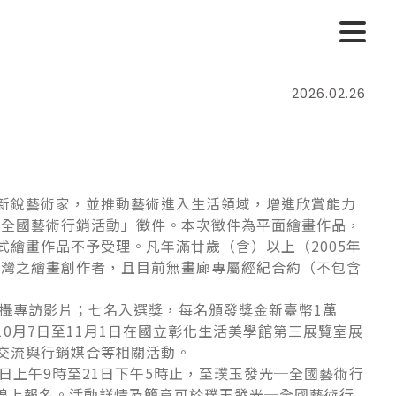
2026.02.26
新銳藝術家，並推動藝術進入生活領域，增進欣賞能力
─全國藝術行銷活動」徵件。本次徵件為平面繪畫作品，
繪畫作品不予受理。凡年滿廿歲（含）以上（2005年
臺灣之繪畫創作者，且目前無畫廊專屬經紀合約（不包含
攝專訪影片；七名入選獎，每名頒發獎金新臺幣1萬
10月7日至11月1日在國立彰化生活美學館第三展覽室展
交流與行銷媒合等相關活動。
上午9時至21日下午5時止，至璞玉發光─全國藝術行
相關資料並進行線上報名。活動詳情及簡章可於璞玉發光─全國藝術行