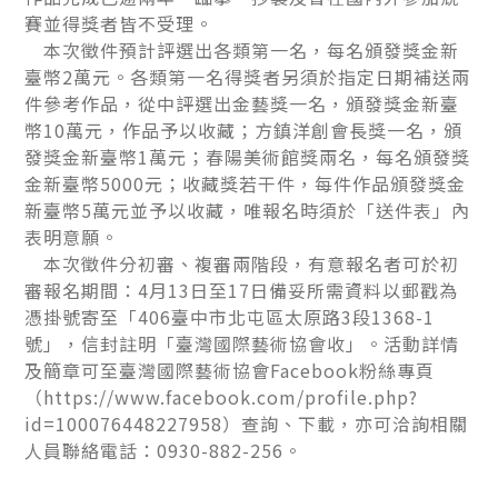
賽並得獎者皆不受理。
本次徵件預計評選出各類第一名，每名頒發獎金新
臺幣2萬元。各類第一名得獎者另須於指定日期補送兩
件參考作品，從中評選出金藝獎一名，頒發獎金新臺
幣10萬元，作品予以收藏；方鎮洋創會長獎一名，頒
發獎金新臺幣1萬元；春陽美術館獎兩名，每名頒發獎
金新臺幣5000元；收藏獎若干件，每件作品頒發獎金
新臺幣5萬元並予以收藏，唯報名時須於「送件表」內
表明意願。
本次徵件分初審、複審兩階段，有意報名者可於初
審報名期間：4月13日至17日備妥所需資料以郵戳為
憑掛號寄至「406臺中市北屯區太原路3段1368-1
號」，信封註明「臺灣國際藝術協會收」。活動詳情
及簡章可至臺灣國際藝術協會Facebook粉絲專頁
（https://www.facebook.com/profile.php?
id=100076448227958）查詢、下載，亦可洽詢相關
人員聯絡電話：0930-882-256。