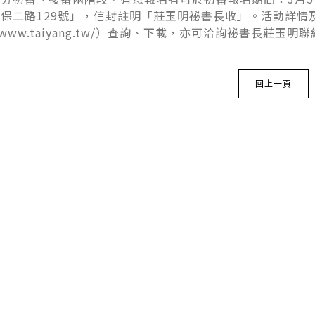
保二路129號」，信封註明「莊玉明祕書長收」。活動詳情
://www.taiyang.tw/）查詢、下載，亦可洽詢祕書長莊玉明聯絡
回上一頁