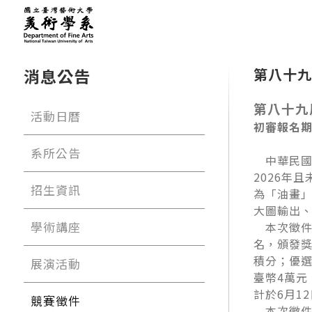
消息公告
第八十九
第八十九
活動日曆
初審報名期
系所公告
中華民國臺
2026年
招生資訊
為「油畫
大圖輸出
學術講座
本次徵件預
名，頒發獎
積分；優選
展演活動
臺幣4萬元
計於6月1
競賽徵件
本次徵件分