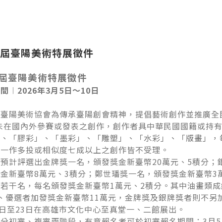
屆臺陽美術特展徵件
屆臺陽美術特展徵件
間︱2026年3月5日～10日
陽美術協會為傳承臺陽創會精神，提倡藝術創作並推廣全民
且未在國內外參賽或發表之創作，創作者具中華民國國籍或持
」、「膠彩」、「墨彩」、「雕塑」、「水彩」、「版畫」，
、一作多投或相似度七成以上之創作皆不受理。
計評選出金牌獎一名，頒發獎金新臺幣20萬元、5積分；銀
金新臺幣8萬元、3積分；鄭世璠獎一名，頒發獎金新臺幣3
若干名，每名頒發獎金新臺幣1萬元、2積分。其中油畫類
、優選者加發獎金新臺幣11萬元，金牌獎及銀牌獎者則不另
2日至23日在高雄市文化中心至真堂一、二館展出。
初審、複審兩階段，有意報名者可於初審報名期間：3月5日