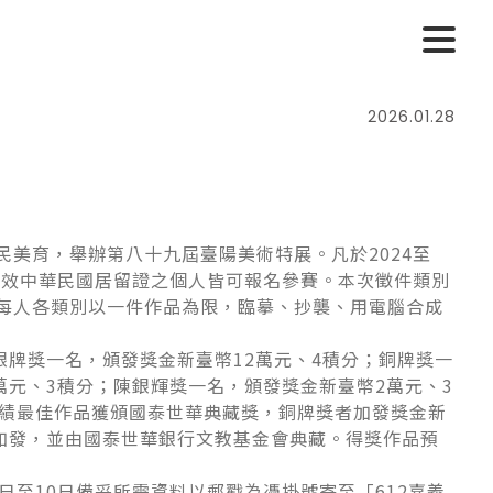
2026.01.28
美育，舉辦第八十九屆臺陽美術特展。凡於2024至
有效中華民國居留證之個人皆可報名參賽。本次徵件類別
每人各類別以一件作品為限，臨摹、抄襲、用電腦合成
牌獎一名，頒發獎金新臺幣12萬元、4積分；銅牌獎一
萬元、3積分；陳銀輝獎一名，頒發獎金新臺幣2萬元、3
成績最佳作品獲頒國泰世華典藏獎，銅牌獎者加發獎金新
加發，並由國泰世華銀行文教基金會典藏。得獎作品預
至10日備妥所需資料以郵戳為憑掛號寄至「612嘉義