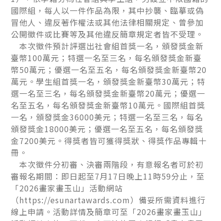
國際組，每人以一件作品為限，其中抄襲、臨摹或偽
冒他人、違反著作權法或其他法律相關規定、曾參加
公開徵件或比賽等及其他違反簡章規定者皆不受理。
本次徵件預計評選出社會組首獎一名，頒發獎金新
臺幣100萬元；特選一名至三名，每名頒發獎金新臺
幣50萬元；優選一名至五名，每名頒發獎金新臺幣20
萬元。學生組首獎一名，頒發獎金新臺幣30萬元；特
選一名至三名，每名頒發獎金新臺幣20萬元；優選一
名至五名，每名頒發獎金新臺幣10萬元。國際組首獎
一名，頒發獎金36000美元；特選一名至三名，每名
頒發獎金18000美元；優選一名至五名，每名頒發獎
金7200美元。得獎者皆可獲得獎狀、得獎作品專輯十
冊。
本次徵件分初審、決審兩階段，有意報名者可於初
審報名期間：即日起至7月17日晚上11時59分止，至
「2026畫家畫玉山」活動網站
（https://esunartawards.com）備妥所需資料進行
線上申請。活動詳情及簡章可至「2026畫家畫玉山」