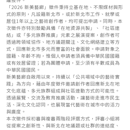
「2026 新美藝廊」徵件秉持立基在地、不限媒材與形
式的原則，凡設籍新北市，或於新北市工作、就學或
居住1年以上之藝術創作者，均可提出申請。同時，本
次徵件亦特別鼓勵具備「在地資源共製」、「社區連
結」或「多元族群推廣」元素之展演提案，創作者可
透過跨領域協作、地方議題關注、文化網絡建立等方
式，回應新北市多元而豐富的社會面貌。申請對象之
國籍、年齡不拘，惟個人申請者須具備中華民國國籍
或有效居留證；若為團體申請，至少須有半數成員為
中華民國國民。
新美藝廊自啟用以來，持續以「公共場域中的藝術實
踐」為方向，藉由年度徵件邀請創作者回應新北在地
文化底蘊、多元族群組成與社區連動方式的可能性。
透過展覽、交流及教育推廣活動，讓藝術走進市民生
活、深化文化認同，也展現當代藝術在城市中的活力
與廣度。
本次徵件採初審與複審兩階段評選方式，評審小組將
從提案之創新性、與新北在地議題或社群的連結度、