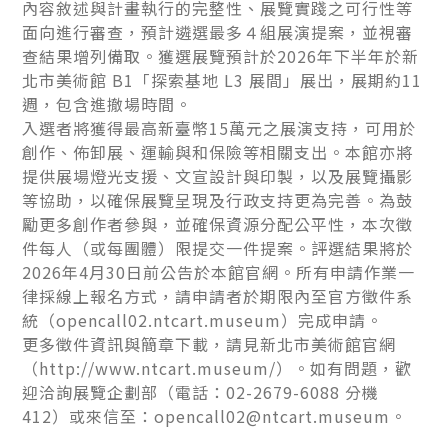
內容敘述與計畫執行的完整性、展覽實踐之可行性等
面向進行審查，預計遴選最多４組展演提案，並視審
查結果增列備取。獲選展覽預計於2026年下半年於新
北市美術館 B1「探索基地 L3 展間」展出，展期約11
週，包含進撤場時間。
入選者將獲得最高新臺幣15萬元之展演支持，可用於
創作、佈卸展、運輸與和保險等相關支出。本館亦將
提供展場燈光支援、文宣設計與印製，以及展覽攝影
等協助，以確保展覽呈現及行政支持更為完善。為鼓
勵更多創作者參與，並確保資源分配公平性，本次徵
件每人（或每團體）限提交一件提案。評選結果將於
2026年4月30日前公告於本館官網。所有申請作業一
律採線上報名方式，請申請者於期限內至官方徵件系
統（opencall02.ntcart.museum）完成申請。
更多徵件資訊與簡章下載，請見新北市美術館官網
（http://www.ntcart.museum/）。如有問題，歡
迎洽詢展覽企劃部（電話：02-2679-6088 分機
412）或來信至：opencall02@ntcart.museum。