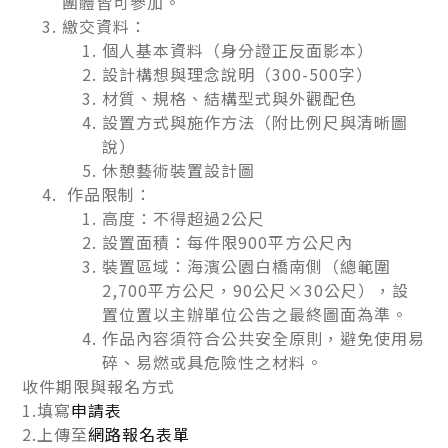
團體皆可參加。
繳交資料：
個人基本資料（身分證正反面影本）
設計構想與理念說明
（300-500字）
材質、規格、結構型式與外觀配色
設置方式與施作方法（附比例尺與清晰圖
說）
休憩藝術裝置設計圖
作品限制：
高度：不得超過2公尺
設置面積：每件限900平方公尺內
裝置區域：海濱公園白橋南側（總範圍
2,700平方公尺，90公尺×30公尺），設
置位置以主辦單位公告之最終圖面為準。
作品內容須符合公共安全原則，避免使用易
碎、易燃或具危險性之材料。
收件期限與報名方式
1.填寫
申請表
2.上傳至
網路報名表單