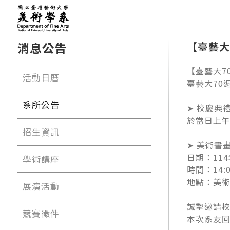
消息公告
【臺藝大
【臺藝大7
活動日曆
臺藝大70
系所公告
➤ 校慶典
於當日上午
招生資訊
➤ 美術書
日期：11
學術講座
時間：14:0
地點：美術
展演活動
誠摯邀請
競賽徵件
本次系友