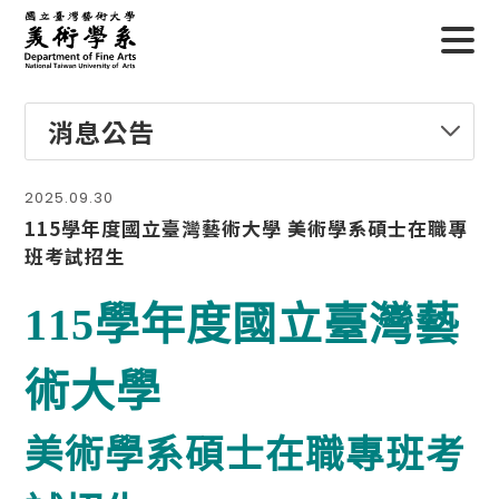
消息公告
2025.09.30
115學年度國立臺灣藝術大學 美術學系碩士在職專
班考試招生
115
學
年度
國
立
臺灣藝
術
大
學
美
術學
系
碩
士在職專班考