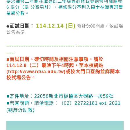
要求補修二年制在職專班二年級專必修或專選修相關課程
6
學分（學 分費另計），補修學分不列入碩士在職專班畢
業學分數。
114.12.14 (
日
)
♣
面試
日期：
預計
9:00
開始，依試場
公告為準
--------------------------------------- ---------------------------
-----
■面試日期、確切時間及相關注意事項，請於
114.12.9
（二）最晚下午
4
時起，至本校網站
(http://www.ntua.edu.tw)
或校大門口查詢並詳閱本
校試場公告。
■寄件地址：
22058
新北市板橋區大觀路一段
59
號
■若有問題，請洽電話：（
02
）
22722181 ext. 2021
(
劉彥沂助教
)