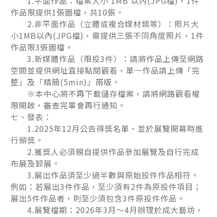
1.平面作品：檔案大小 1MB 以內(JPG檔)，1件
作品限提供1張圖檔，共10張。
2.非平面作品（立體或複合媒材類等）：照片大
小1MB以內(JPG檔)，需提供三張不同角度照片，1件
作品限3張圖檔。
3.新媒體作品（限投3件）：請將作品上傳至網路
空間並提供網址直接點閱觀看，單一作品請上傳「完
整」及「精簡(5min)」兩版。
※本中心將不再下載儲存檔案，請將網路觀看權
限開啟，審查完畢會再行通知。
七、發表：
1.2025年12月公告得獎名單，並於展覽開幕時進
行頒獎。
2.獲獎人必須親自提供作品參加展覽及自行完成
布展及卸展。
3.展出作品須至少過半數與原始投件作品相符。
例如：若展出3件作品，至少須有2件為原投件項目；
展出5件作品者，則至少須包含3件原投件作品。
4.展覽檔期：2026年3月～4月辦理於成大藝坊，