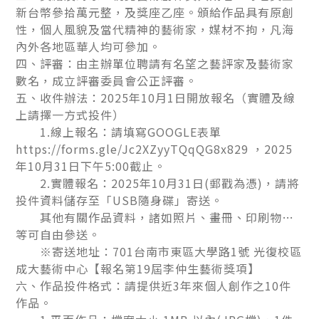
新台幣參拾萬元整，及獎座乙座。頒給作品具有原創
性，個人風貌及當代精神的藝術家，媒材不拘，凡海
內外各地區華人均可參加。
四、評審：由主辦單位聘請有名望之藝評家及藝術家
數名，成立評審委員會公正評審。
五、收件辦法：2025年10月1日開放報名（實體及線
上請擇一方式投件）
1.線上報名：請填寫GOOGLE表單
https://forms.gle/Jc2XZyyTQqQG8x829 ，2025
年10月31日下午5:00截止。
2.實體報名：2025年10月31日(郵戳為憑)，請將
投件資料儲存至「USB隨身碟」寄送。
其他有關作品資料，諸如照片、畫冊、印刷物…
等可自由參送。
※寄送地址：701台南市東區大學路1號 光復校區
成大藝術中心【報名第19屆李仲生藝術獎項】
六、作品投件格式：請提供近3年來個人創作之10件
作品。