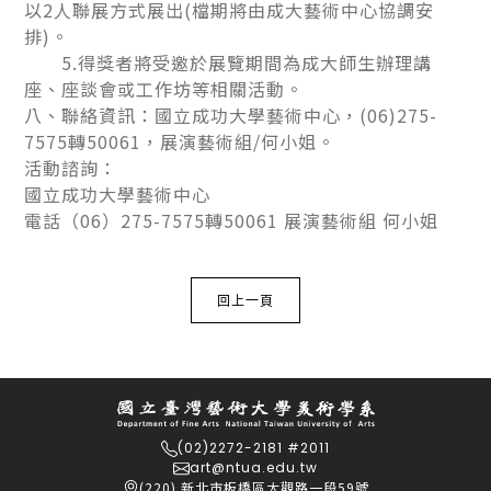
以2人聯展方式展出(檔期將由成大藝術中心協調安
排)。
5.得獎者將受邀於展覽期間為成大師生辦理講
座、座談會或工作坊等相關活動。
八、聯絡資訊：國立成功大學藝術中心，(06)275-
7575轉50061，展演藝術組/何小姐。
活動諮詢：
國立成功大學藝術中心
電話（06）275-7575轉50061 展演藝術組 何小姐
回上一頁
(02)2272-2181 #2011
art@ntua.edu.tw
(220) 新北市板橋區大觀路一段59號