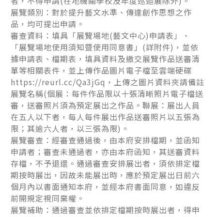
者，不得申請(在地機關學校及年度巡迴展除外)。
展覽類別：對於提升藝文水準、傳達創作思想之作
品，均可提出申請。
審查資料：填具「展覽場地(藝文中心)申請表」、
「展覽場地使用須知暨使用同意書」(詳附件)，並依
據申請表、檔期表，填具資料及繳交展覽作品送審清
單等相關表件，並上傳作品圖片電子檔至雲端硬碟
https://reurl.cc/Qa3jGq，上傳之圖片資料夾請備註
展覽名稱(個展：每件作品限以十張清晰照片電子檔送
審，送審照片須為預定展出之作品。聯展：展出人員
在五人以下者，每人每件展出作品送審照片以五張為
限；其逾六人者，以三張為限)。
展覽審查：經審查通過後，由本府安排檔期，並函知
申請者；審查未通過者，亦由本府函知，其送審資料
存檔，不予退還。通過審查安排展出者，須依排定檔
期按時展出，因故未能展出時，應於預定展出日前六
個月內以書面通知本府，並經本府書面同意，如違反
前開規定視同棄權。
展覽補助：通過審查並依排定檔期按時展出者，得申