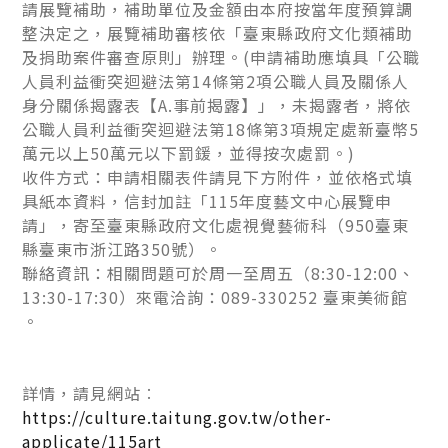
請展覽補助，補助單位及金額由本府按當年度預算調
整決定之，展覽補助審核依「臺東縣政府文化類補助
及捐助案件審查原則」辦理。(申請補助應填具「公職
人員利益衝突迴避法第14條第2項公職人員及關係人
身分關係揭露表【A.事前揭露】」，未揭露者，將依
公職人員利益衝突迴避法第18條第3項規定處新臺幣5
萬元以上50萬元以下罰鍰，並得按次處罰。)
收件方式：申請相關表件請見下方附件，並依格式填
具紙本資料，信封加註「115年度藝文中心展覽申
請」，寄至臺東縣政府文化處視覺藝術科（950臺東
縣臺東市浙江路350號）。
聯絡資訊：相關問題可於周一至周五（8:30-12:00、
13:30-17:30）來電洽詢：089-330252 臺東美術館
。
詳情，請見網站︰
https://culture.taitung.gov.tw/other-
applicate/115art