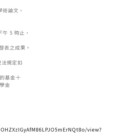
學術論文，
）下午 5 時止，
以後發表之成果。
稅法規定扣
標的基金十
獎學金
OHZXzIGyAfM86LPJO5mErNQt8o/view?