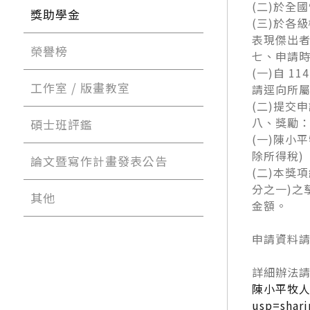
(二)於全
獎助學金
(三)於各
表現傑出
榮譽榜
七、申請
(一)自 11
工作室 / 版畫教室
請逕向所
(二)提交申
八、獎勵
碩士班評鑑
(一)陳小
除所得稅)
論文暨寫作計畫發表公告
(二)本獎
分之一)之
其他
金額。
申請資料請依
詳細辦法請
陳小平牧人獎(含
usp=shar