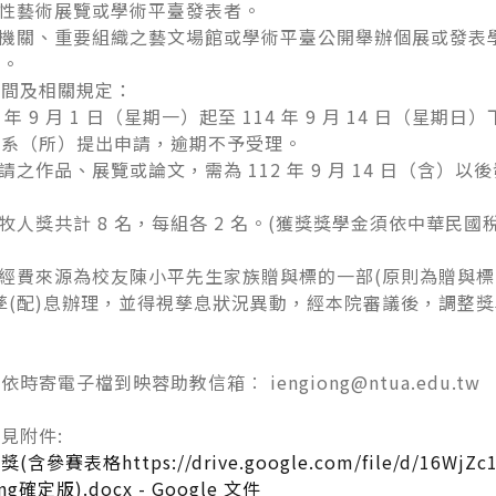
國性藝術展覽或學術平臺發表者。
級機關、重要組織之藝文場館或學術平臺公開舉辦個展或發表
者。
時間及相關規定：
4 年 9 月 1 日（星期一）起至 114 年 9 月 14 日（星期日
屬系（所）提出申請，逾期不予受理。
請之作品、展覽或論文，需為 112 年 9 月 14 日（含）
：
平牧人獎共計 8 名，每組各 2 名。(獲獎獎學金須依中華民國
項經費來源為校友陳小平先生家族贈與標的一部(原則為贈與
孳(配)息辦理，並得視孳息狀況異動，經本院審議後，調整
時寄電子檔到映蓉助教信箱︰ iengiong@ntua.edu.tw
見附件:
參賽表格https://drive.google.com/file/d/16WjZc1
ing確定版).docx - Google 文件