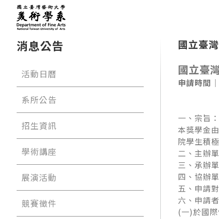
消息公告
國立臺灣
國立臺
活動日曆
申請時間｜2
系所公告
一、宗旨
招生資訊
本獎學金
院學生積
學術講座
二、主辦
三、承辦
四、協辦
展演活動
五、申請對
六、申請
競賽徵件
(一)於國