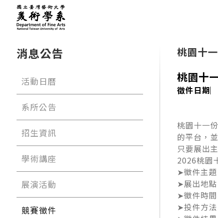
消息公告
桃園十一
桃園十一
活動日曆
徵件日期︳
系所公告
桃園十一
招生資訊
的平台，並
只要展出
學術講座
2026桃
➤徵件主題
➤展出地點
展演活動
➤徵件時間｜
➤投件方法
競賽徵件