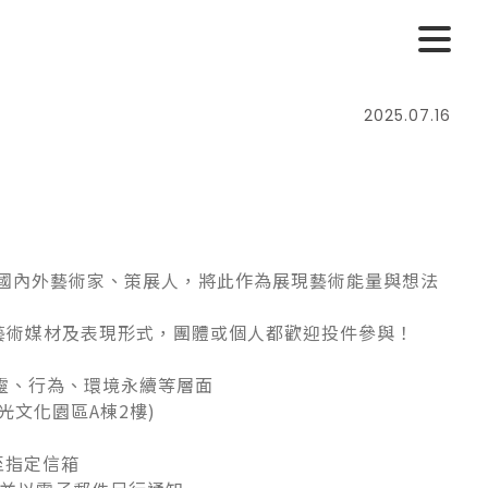
2025.07.16
國內外藝術家、策展人，將此作為展現藝術能量與想法
藝術媒材及表現形式，團體或個人都歡迎投件參與！
、行為、環境永續等層面​
文化園區A棟2樓)​
指定信箱​