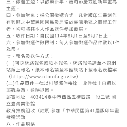
三、徵選主題：以歡樂新年、歲時節慶或創新年畫為
主題。
四、參加對象：採公開徵選方式，凡對版印年畫創作
有興趣之中華民國國民及居留於臺灣地區之藝術工作
者，均可將其本人作品送件參加徵選。
五、收件日期：自民國114年8月1日至9月7日止。
六、參加徵選件數限制：每人參加徵選作品件數以1件
為限。
七、報名及送件方式：
(一)可採網路報名或紙本報名。網路報名請至本館網
站線上報名，紙本報名請至本館網站下載報名表檔案
（https://www.ntmofa.gov.tw）。
(二)作品原件一律以掛號郵件寄達，收件截止日期以
郵戳為憑，逾時退回。
郵寄地址—403414臺中市西區五權西路一段二號 國
立臺灣美術館
教育推廣組收（註明:參加「中華民國第41屆版印年畫
徵選活動」
八、作品規格