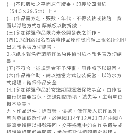
(一)不限版種之平面原作版畫，印製於四開紙
（54.5×39.5㎝）上。
(二)作品需簽名、張數、年代，不得裝裱或裱貼，背
面以浮貼方式加厚紙板以防折皺。
(三)參加徵選作品限尚未公開發表之新作。
(四)1.採網路報名者請隨作品原件檢附線上報名所列印
出之報名表及切結書。
2.採紙本報名者請隨作品原件檢附紙本報名表及切結
書。
(五)不符合上述規定者不予評審，原件將予以退回。
(六)作品寄件時，請以適當方式包裝妥當，以防水方
式處理，確保作品安全。
(七)參加徵選作品於寄送期間運送保險事宜，由作者
自行視需要投保，運送期間損壞、遺失等，主辦單位
概不負責。
九、作品退件：除首獎、優選、佳作及入選作品外，
所有參加徵選作品，於民國114年12月31日前由國立
臺灣美術館以掛號寄回，交寄過程中如有作品遺失或
損毀等相關郵寄問題，悉依郵政法相關規定辦理。