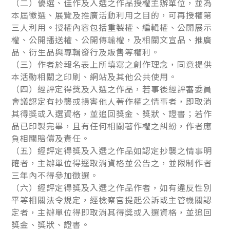
（二）優選、佳作及入選之作品授權主辦單位，並為
本屆徵選、展覽及推廣活動利用之目的，可再授權第
三人利用。授權內容包括重製權、編輯權、公開展示
權、公開播送權、公開傳輸權，及相關文宣品、推廣
品、衍生品與專輯發行及販售等權利。
（三）作者於報名表上所填寫之創作理念，同意提供
本活動相關之印刷、網站及其他公共使用。
（四）經評定得獎及入選之作品，若事後經評審委員
會議認定有抄襲或損害他人著作權之情事者，即取消
其得獎或入選資格，並追回獎金、獎狀、證書；若作
品已印製完畢，且有任何相關著作權之糾紛，作者應
負相關賠償及責任。
（五）經評定得獎及入選之作品如認定抄襲之情事明
確者，主辦單位得逕取消資格並公告之，並限制作者
三年內不得參加徵選。
（六）經評定得獎及入選之作品作者，如有違反性別
平等相關法令規定，經檢察官提起公訴或主管機關認
定者，主辦單位得即取消其得獎或入選資格，並追回
獎金、獎狀、證書。