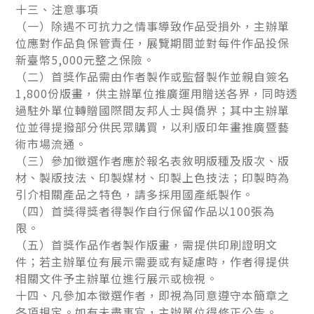
十三、注意事項
（一）除遇不可抗力之情事導致作品受損外，主辦單
位應對作品負保管責任，展覽期間並對每件作品投保
新臺幣5,000元整之保險。
（二）首獎作品需由作者製作或監督製作並親自簽名
1,800份版畫，供主辦單位推廣運用贈送各界，同時透
過駐外單位轉贈國際間友邦人士與僑界；其中主辦單
位並得提撥部分供民眾購買，以利版印年畫推廣暨藝
術市場流通。
（三）參加徵選作者應於報名表敘明版種及版次、版
材、製版技法、印製媒材、印製上色技法；印製時為
引介相關產品之特色，請多採用國產紙製作。
（四）首獎得獎者得製作自行保留作品以100張為
限。
（五）首獎作品作者製作版畫，需提供印刷證明文
件；若主辦單位有展示需要或有疑慮時，作者得提供
相關文件予主辦單位進行展示或檢視。
十四、凡參加本徵選作者，即視為同意遵守本簡章之
各項規定。如有未盡事宜，主辦單位得修正公告。