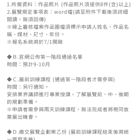
1.所需資料：作品照片 (作品照片須提供8件(含)以上)
2.展覽規定事項表：word檔(請至附件下載後須詳細
閱讀，無須回傳)
※線上審核檔案作品圖檔須標示申請人姓名、作品名
稱、媒材、尺寸、年份。
※報名系統將於7/1開啟
◆Ｂ.官網公佈第一階段通過名單
時間：預計9-10月
◆Ｃ.展前訓練課程 (通過第一階段者才需參與)
時間：另行通知。
安排業界講師進行專業授課，了解展覽前、中、後期
的規劃準備。
※申請者需參與兩天訓練課程，無法完成者將視同放
棄展出機會。
◆Ｄ.繳交展覽企劃案乙份 (展前訓練課程結束後將統
一寄發表格)