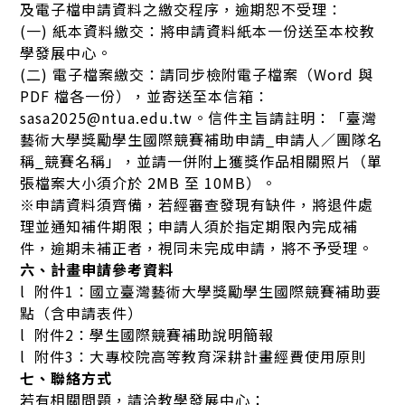
及電子檔申請資料之繳交程序，逾期恕不受理：
(一) 紙本資料繳交：將申請資料紙本一份送至本校教
學發展中心。
(二) 電子檔案繳交：請同步檢附電子檔案（Word 與
PDF 檔各一份），並寄送至本信箱：
sasa2025@ntua.edu.tw。信件主旨請註明：「臺灣
藝術大學獎勵學生國際競賽補助申請_申請人／團隊名
稱_競賽名稱」，並請一併附上獲獎作品相關照片（單
張檔案大小須介於 2MB 至 10MB）。
※申請資料須齊備，若經審查發現有缺件，將退件處
理並通知補件期限；申請人須於指定期限內完成補
件，逾期未補正者，視同未完成申請，將不予受理。
六、計畫申請參考資料
l 附件1：國立臺灣藝術大學獎勵學生國際競賽補助要
點（含申請表件）
l 附件2：學生國際競賽補助說明簡報
l 附件3：大專校院高等教育深耕計畫經費使用原則
七、聯絡方式
若有相關問題，請洽教學發展中心：