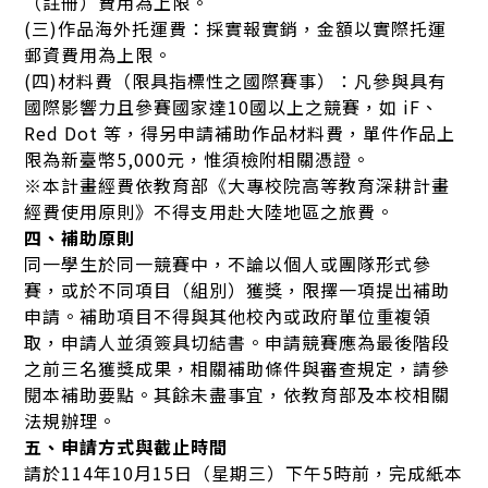
（註冊）費用為上限。
(三)作品海外托運費：採實報實銷，金額以實際托運
郵資費用為上限。
(四)材料費（限具指標性之國際賽事）：凡參與具有
國際影響力且參賽國家達10國以上之競賽，如 iF、
Red Dot 等，得另申請補助作品材料費，單件作品上
限為新臺幣5,000元，惟須檢附相關憑證。
※本計畫經費依教育部《大專校院高等教育深耕計畫
經費使用原則》不得支用赴大陸地區之旅費。
四、補助原則
同一學生於同一競賽中，不論以個人或團隊形式參
賽，或於不同項目（組別）獲獎，限擇一項提出補助
申請。補助項目不得與其他校內或政府單位重複領
取，申請人並須簽具切結書。申請競賽應為最後階段
之前三名獲獎成果，相關補助條件與審查規定，請參
閱本補助要點。其餘未盡事宜，依教育部及本校相關
法規辦理。
五、申請方式與截止時間
請於114年10月15日（星期三）下午5時前，完成紙本