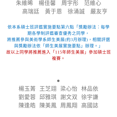
朱維晞
楊佳馨
周宇彤
范維心
高瑞廷
黃于恩
徐涌誠
嚴友亨
依本系碩士班評鑑實施要點第六點「獎勵辦法：每學
期各學制評鑑審查優秀之同學，
將推薦參與美術學系師生美展
(
約
3
月辦理
)
，相關評選
與獎勵辦法依「師生美展實施要點」辦理。」
故以上同學將推薦進入「
115
年師生美展」參加碩士班
複賽。
●
楊玉菁
王芝翊
梁心怡
林品依
劉愛蓉
邱雅琪
謝文双
徐宇謙
陳逢皓
陳美鳳
周鳳翔
高國誌