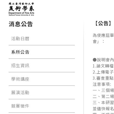
消息公告
【公告】
為使應屆
活動日曆
會」：
系所公告
●說明會
招生資訊
1.
論文轉檔
2.
上傳電子
3.
審查重點
學術講座
注意事項
:
一、三個
展演活動
二、第二
三、本研
競賽徵件
並儘快報