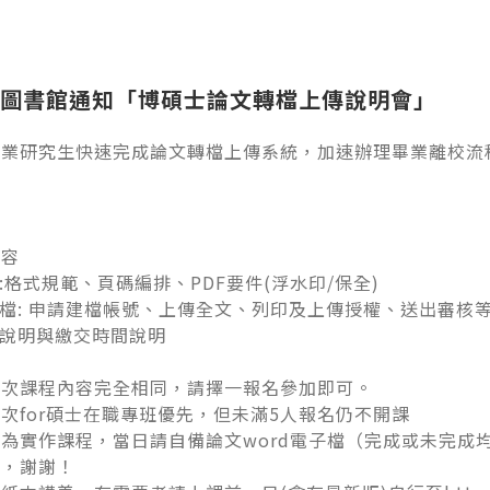
圖書館通知「博碩士論文轉檔上傳說明會」
畢業研究生快速完成論文轉檔上傳系統，加速辦理畢業離校流
內容
:
格式規範、頁碼編排、
PDF
要件
(
浮水印
/
保全
)
檔
:
申請建檔帳號、上傳全文、列印及上傳授權、送出審核
說明與繳交時間說明
場次課程內容完全相同，請擇一報名參加即可。
場次
for
碩士在職專班優先，但未滿
5
人報名仍不開課
習為實作課程，當日請自備論文
word
電子檔（完成或未完成
名，謝謝！