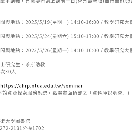
供紙本講義，有需要者請上課前一日
(
會有最新版
)
自行至
http
時間與地點：
2025/5/19(
星期一
) 14:10-16:00 /
教學研究大
時間與地點：
2025/5/24(
星期六
) 15:10-17:00 /
教學研究大
時間與地點：
2023/5/26(
星期一
) 14:10-16:00 /
教學研究大
碩士研究生、系所助教
場次
30
人
：
https://ahrp.ntua.edu.tw/seminar
本館資源探索服務系統，點選畫面頂部之「資料庫說明會」
)
藝術大學圖書館
272-2181
分機
1702