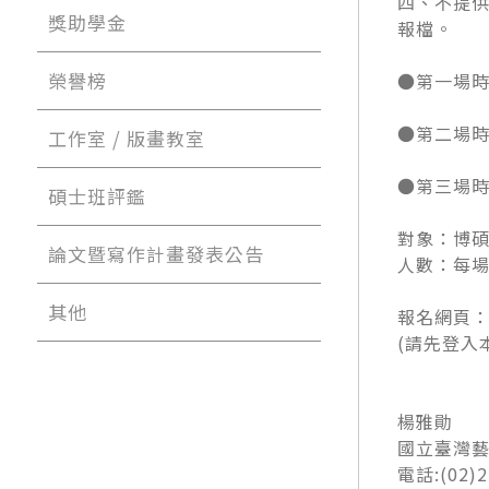
四、不提
獎助學金
報檔。
榮譽榜
●第一場
●第二場
工作室 / 版畫教室
●第三場
碩士班評鑑
對象：博
論文暨寫作計畫發表公告
人數：每
其他
報名網頁
(
請先登入
楊雅勛
國立臺灣
電話
:(02)
2