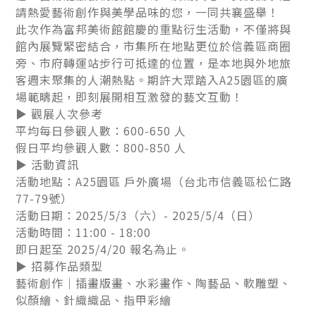
請熱愛藝術創作與美學品味的您，一同共襄盛舉！
此次作為富邦美術館館慶的重點衍生活動，不僅將與
館內展覽緊密結合，市集所在地點更位於信義區商圈
旁、市府轉運站步行可抵達的位置，是本地與外地旅
客週末聚集的人潮熱點。期許大眾踏入A25園區的廣
場範疇起，即刻展開相互激發的藝文互動！
▶ 觀展人次參考
平均每日參觀人數：600-650 人
假日平均參觀人數：800-850 人
▶ 活動資訊
活動地點：A25園區 戶外廣場（台北市信義區松仁路
77-79號）
活動日期：2025/5/3（六）- 2025/5/4（日）
活動時間：11:00 - 18:00
即日起至 2025/4/20 報名為止。
▶ 招募作品類型
藝術創作｜插畫版畫、水彩畫作、陶藝品、軟雕塑、
似顏繪、針織織品、指甲彩繪