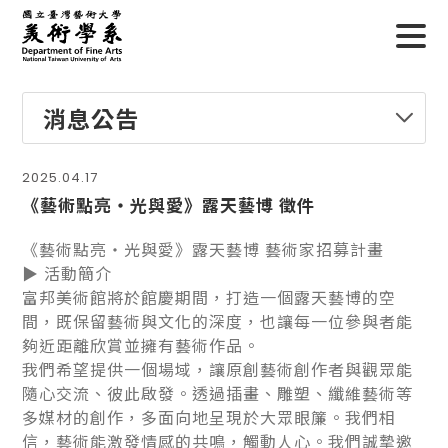
消息公告
2025.04.17
《藝術點亮・光與愛》露天藝博 徵件
《藝術點亮・光與愛》露天藝博 藝術家招募計畫
▶ 活動簡介
富邦美術館將於館慶期間，打造一個露天藝博的空
間，既保留藝術與文化的深度，也讓每一位參與者能
夠近距離欣賞並擁有藝術作品。
我們希望提供一個場域，讓原創藝術創作者與觀眾能
隨心交流、彼此啟發。透過插畫、雕塑、纖維藝術等
多媒材的創作，多面向地呈現於大眾眼簾。我們相
信，藝術能激發情感的共鳴，觸動人心。我們誠摯邀