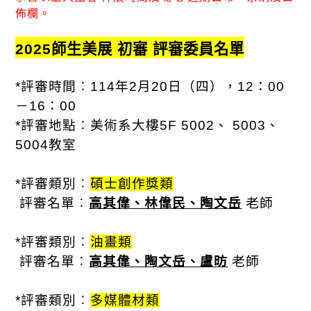
佈欄。
2025
師生美展 初審 評審委員名單
*評審時間︰
114
年
2
月
20
日（四），
12
：
00
－
16
：
00
*評審地點︰美術系大樓
5F 5002
、
5003
、
5004
教室
*
評審類別︰
碩士創作獎類
評審名單︰
高其偉、林偉民、陶文岳
老師
*
評審類別︰
油畫類
評審名單︰
高其偉、陶文岳、盧昉
老師
*
評審類別︰
多媒體材類