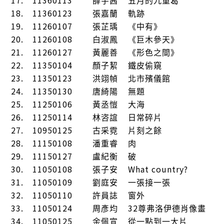
薛宇茜
五月的九重葛
18.
11360123
張嘉蘭
軌跡
19.
11260107
張芷瑀
《中有》
20.
11260108
白淑鳳
《巨木參天》
21.
11260127
黃麗善
《形色之間》
22.
11350104
顏子絜
鐵皮偷窺
23.
11350123
洪翊幀
北市殯儀館
24.
11350130
唐綺陽
無題
25.
11250106
黃丞愷
大海
26.
11250114
林咨誼
日常碎片
27.
10950125
古采霓
片刻之餘
28.
11150108
潘重睿
肉
29.
11150127
盧紀衡
破
30.
11050108
What country?
張子安
31.
11050109
劉庭安
一張接一張
32.
11050110
許員誌
窗外
33.
11050124
32
周彥均
尊弗洛伊德肖像畫
34.
11050125
余佩宣
從一點到一大片