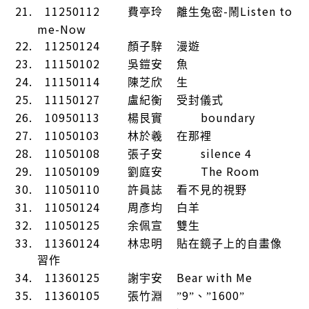
21.
11250112
-
Listen to
費亭玲
離生兔密
鬧
me-Now
22.
11250124
顏子騂
漫遊
23.
11150102
吳鎧安
魚
24.
11150114
陳芝欣
生
25.
11150127
盧紀衡
受封儀式
26.
10950113
boundary
楊艮實
27.
11050103
林於羲
在那裡
28.
11050108
silence 4
張子安
29.
11050109
The Room
劉庭安
30.
11050110
許員誌
看不見的視野
31.
11050124
周彥均
白羊
32.
11050125
余佩宣
雙生
33.
11360124
林忠明
貼在鏡子上的自畫像
習作
34.
11360125
Bear with Me
謝宇安
35.
11360105
9
1600
張竹淵
”
”、”
”