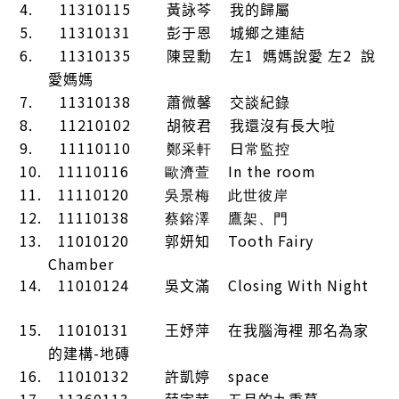
4.
11310115
黃詠芩
我的歸屬
5.
11310131
彭于恩
城鄉之連結
6.
11310135
1
2
陳昱勳
左
媽媽說愛
左
說
愛媽媽
7.
11310138
蕭微馨
交談紀錄
8.
11210102
胡筱君
我還沒有長大啦
9.
11110110
日
鄭采軒
常監控
10.
11110116
In the room
歐濟萱
11.
11110120
吳景梅
此世彼岸
12.
11110138
蔡鎔澤
鷹架、門
13.
11010120
Tooth Fairy
郭妍知
Chamber
14.
11010124
Closing With Night
吳文滿
15.
11010131
王妤萍
在我腦海裡
那名為家
-
的建構
地磚
16.
11010132
space
許凱婷
17.
11360113