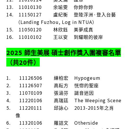
13.
11010130
余瑜雯
你妳你妳
14.
11150127
盧紀衡
登陸浮洲
⬝
登入台藝
Landing Fuzhou, Log in NTUA
（
）
15.
11050120
林欣鈺
美夢成真
16.
11010102
王以安
到耀眼的彼岸
2025
師生美展
碩士創作獎入圍複審名單
20
（共
件）
1.
11126506
Hypogeum
練柏宏
2.
11126507
高耘方
恍惚的聖座
3.
11070109
張涵芬
謎音迷因
4.
11220106
The Weeping Scene
高瑞廷
5.
11220111
2013-2015
邱詠心
年之肖
像
6.
11320106
Otherside
羅詰文