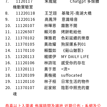
7.
1120117
Chatgpt
朱威龍
多媒體
機動實驗室
8.
11220118
-
王芝翊
基隆河
南湖大橋
9.
11220116
高鳳萍
意識噪音
10.
11120107
林暉恩
霧散不開
11.
11226507
賴河泰
烤餅乾給他
12.
11370102
陳雅君
色彩延續的樂章
13.
11370105
01
黃政耀
狗屎運系列
14.
11170110
賴馧如
《谿山皴影》
15.
11320113
MY DAILY LIFE
楊媃伊
16.
11120106
林詩玹
感受你的存在
17.
11320111
<
>
黃于恩
流
18.
11320109
suffocated
黃楷揚
19.
11120110
林子桓
日常生活的物件
20.
11370107
莊家焮
陰影中照亮的靈
魂
恭喜以上入圍者
佈展時間及場地
近期公布，系網及公