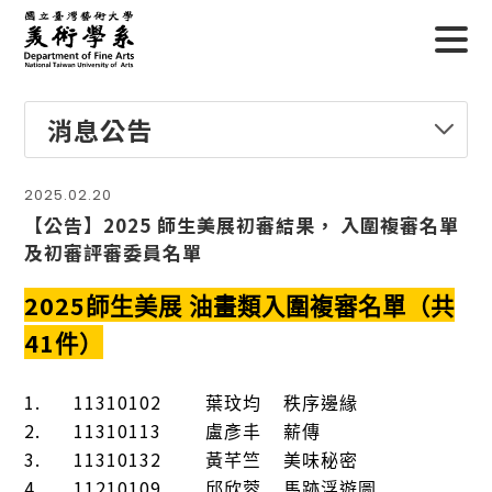
消息公告
2025.02.20
【公告】2025 師生美展初審結果， 入圍複審名單
及初審評審委員名單
2025
師生美展
油畫類入圍複審名單（共
41
件）
1.
11310102
葉玟均
秩序邊緣
2.
11310113
盧彥丰
薪傳
3.
11310132
黃芊竺
美味秘密
4.
11210109
邱欣蓉
馬跡浮遊圖