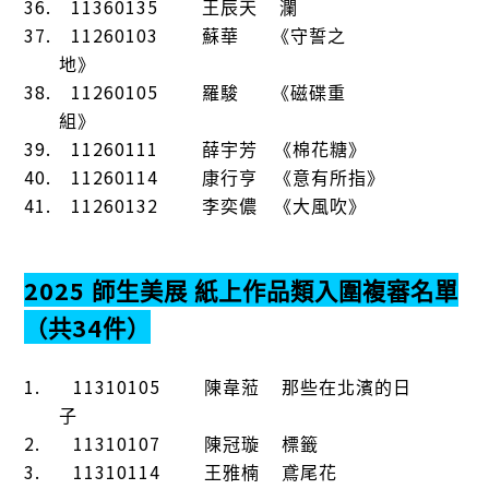
36.
11360135
王辰天
瀾
37.
11260103
蘇華
《守誓之
地》
38.
11260105
羅駿
《磁碟重
組》
39.
11260111
薛宇芳
《棉花糖》
40.
11260114
康行亨
《意有所指》
41.
11260132
李奕儂
《大風吹》
2025
師生美展
紙上作品類入圍複審名單
34
（共
件）
1.
11310105
陳韋蒞
那些在北濱的日
子
2.
11310107
陳冠璇
標籤
3.
11310114
王雅楠
鳶尾花