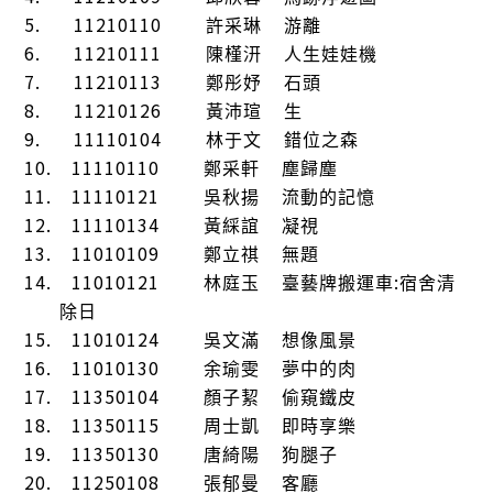
5.
11210110
許采琳
游離
6.
11210111
陳槿汧
人生娃娃機
7.
11210113
鄭彤妤
石頭
8.
11210126
黃沛瑄
生
9.
11110104
林于文
錯位之森
10.
11110110
鄭采軒
塵歸塵
11.
11110121
吳秋揚
流動的記憶
12.
11110134
黃綵誼
凝視
13.
11010109
鄭立祺
無題
14.
11010121
:
林庭玉
臺藝牌搬運車
宿舍清
除日
15.
11010124
吳文滿
想像風景
16.
11010130
余瑜雯
夢中的肉
17.
11350104
顏子絜
偷窺鐵皮
18.
11350115
周士凱
即時享樂
19.
11350130
唐綺陽
狗腿
⼦
20.
11250108
張郁曼
客廳