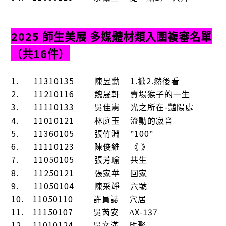
2025
師生美展
多媒體材類入圍複審名單
16
（共
件）
1.
11310135
1.
2.
陳昱勳
掀
然後看
2.
11210116
魏晟軒
賣場猴子的一生
3.
11110133
-
吳佳憲
光之所在
豔陽處
4.
11010121
林庭玉
流動的寂音
5.
11360105
100
張竹淵
”
”
6.
11110123
陳俊維
《 》
7.
11050105
張芳瑜
共生
8.
11250121
張家華
回家
9.
11050104
陳采竫
六號
10.
11050110
許員誌
穴居
11.
11150107
X-137
吳芮安
Δ
12.
11010124
吳文滿
匯聚