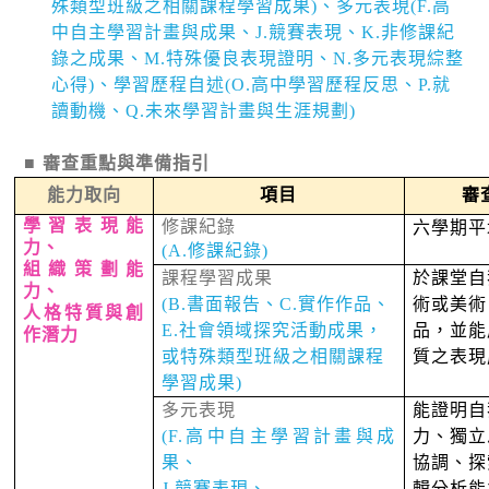
殊類型班級之相關課程學習成果
)
、多元表現
(F.
高
中自主學習計畫與成果、
J.
競賽表現、
K.
非修課紀
錄之成果、
M.
特殊優良表現證明、
N.
多元表現綜整
心得
)
、學習歷程自述
(
O.
高中學習歷程反思、
P.
就
讀動機、
Q.
未來學習計畫與生涯規劃
)
■
審查重點與準備指引
能力取向
項目
審
學習表現能
修課紀錄
六學期平
力、
(A.修課紀錄)
組織策劃能
課程學習成果
於課堂自
力、
(B.
書面報告、
C.
實作作品、
術或美術
人格特質與創
E.
社會領域探究活動成果，
品，並能
作潛力
或特殊類型班級之相關課程
質之表現
學習成果
)
多元表現
能證明自
(F.
高中自主學習計畫與成
力、獨立
果、
協調、探
J.
競賽表現、
輯分析能