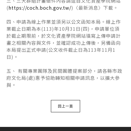
三、三大群組計畫徵件內容請逕自文化資產學院網站
(
https://coch.boch.gov.tw/
)〈最新消息〉下載。
四、申請為線上作業並須另以公文函知本局。線上作
業截止日期為本(113)年10月31日(四)，申請單位須
於截止期限前，於文化資產學院網站填寫上傳申請計
畫之相關內容與文件，並確認成功上傳後，另備函向
本局提出正式申請(公文收件截止日為113年11月1
日)。
五、 有關專業團隊及民間團體提案部分，請各縣市政
府文化局(處)惠予協助轉知相關申請訊息，以擴大參
與。
回上一頁