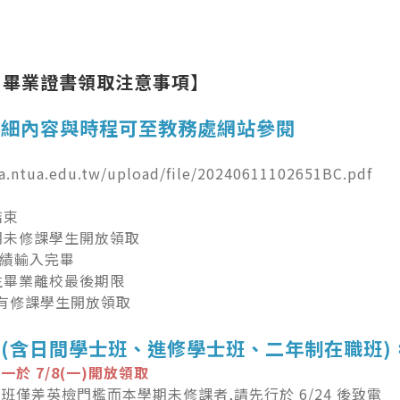
-2 畢業證書領取注意事項】
詳細內容與時程可至教務處網站參閱
ca.ntua.edu.tw/upload/file/20240611102651BC.pdf
結束
學期未修課學生開放領取
成績輸入完畢
究生畢業離校最後期限
班有修課學生開放領取
(含日間學士班、進修學士班、二年制在職班) 
於 7/8(一)開放領取
班僅差英檢門檻而本學期未修課者,請先行於 6/24 後致電