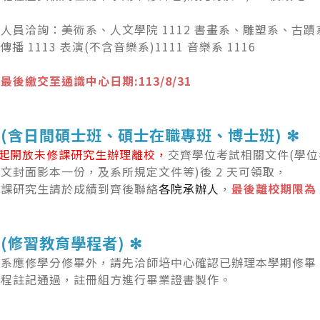
人員洽詢：美術系、人文學院 1112 書畫系、雕塑系、古蹟系 
 傳播 1113 表演(不含音樂系)1111 音樂系 1116
最後繳交至通識中心日期:113/8/31
(含日間碩士班、碩士在職專班、博士班) ✻
8 起開放未修課研究生辦理離校，
交齊學位考試相關文件(學
文封面影本一份，及系所規定文件等)後 2 天可領取，
修課研究生請於成績到齊後聯絡
各院承辦人
，
最後離校期限為 7
(修習教育學程者) ✻
本系應修學分修畢外，請先洽師培中心確認已辦理本學期修畢
流程註記通過，註冊組方進行畢業證書製作。