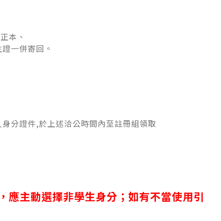
證正本、
生證一併寄回。
人身分證件,於上述洽公時間內至註冊組領取
，應主動選擇非學生
身分；如有不當使用引