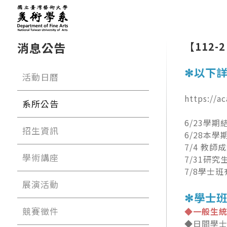
消息公告
【112
✻以下
活動日曆
https://a
系所公告
6/23學期
招生資訊
6/28本
7/4 教師
學術講座
7/31研
7/8學士
展演活動
✻學士班
競賽徵件
◆一般生統一
◆日間學士