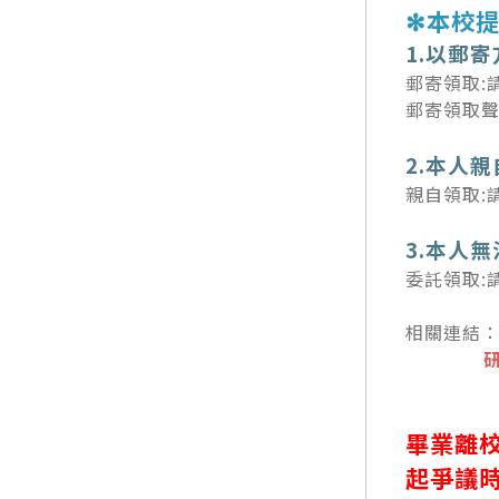
✻本校
1.以郵
郵寄領取:
郵寄領取
2.本人
親自領取:
3.本人
委託領取:
相關連結
畢業離
起爭議