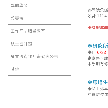
獎助學金
各學院承辦
設計 1114
榮譽榜
◆英檢成績
工作室 / 版畫教室
碩士班評鑑
✻研究所
◆自
6/2
論文暨寫作計畫發表公告
審定書、論
本學期有
其他
✻師培生
◆除上述
並於離校