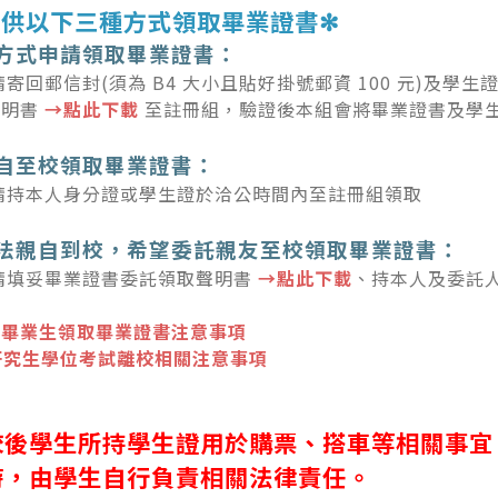
提供以下三種方式領取畢業證書✻
寄方式申請領取畢業證書：
請寄回郵信封(須為 B4 大小且貼好掛號郵資 100 元)及學生
聲明書
→點此下載
至註冊組，驗證後本組會將畢業證書及學
親自至校領取畢業證書：
請持本人身分證或學生證於洽公時間內至註冊組領取
無法親自到校，希望委託親友至校領取畢業證書：
請填妥畢業證書委託領取聲明書
→點此下載
、持本人及委託
：
畢業生領取畢業證書注意事項
研究生學位考試離校相關注意事項
校後學生所持學生證用於購票、搭車等相關事宜
時，由學生自行負責相關法律責任。