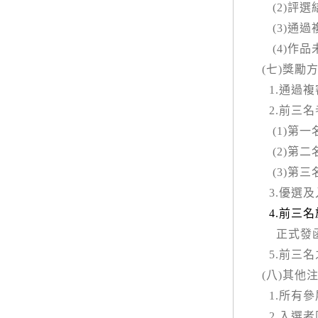
(2)
評選
(3)
通過
(4)
作品
(
七
)
獎勵
1.
通過複
2.
前三名
(1)
第一
(2)
第二
(3)
第三
3.
優選及
4.
前三名
正式發
5.
前三名
(
八
)
其他
1.
所有參
2.
入選者