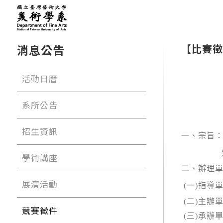
消息公告
【比賽徵
活動日曆
系所公告
招生資訊
一、宗旨
學術講座
二、辦理
展演活動
(
一
)
指導
(
二
)
主辦
競賽徵件
(
三
)
承辦