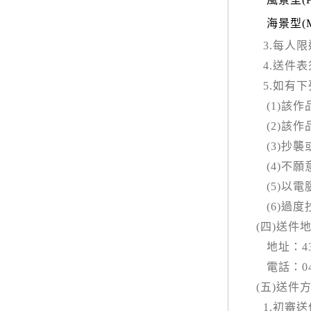
海景型
(
3.
每人限
4.
送件表
5.
如有下
(1)
該作
(2)
該作
(3)
抄襲
(4)
不願
(5)
以電
(6)
過度
(
四
)
送件
地址：
4
電話：
0
(
五
)
送件
1.
初審送