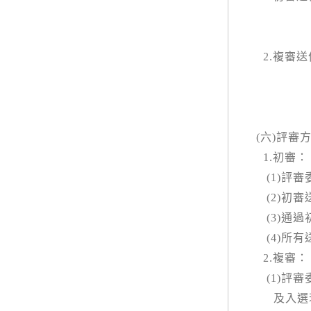
2.
複審送
(
六
)
評審
1.
初審：
(1)
評審
(2)
初審
(3)
通過
(4)
所有
2.
複審：
(1)
評審
及入選