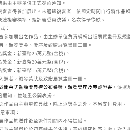
結果由主辦單位正式發函通知。
複審者得參加展出。未通過複審者，依規定時間自行將作品
未達複審標準，經評審委員決議，名次得予從缺。
方式：
審參加展出之作品，由主辦單位負責編輯出版展覽畫冊及規
者，頒發獎金、獎座及致贈展覽畫冊三冊。
名獎金：新臺幣
25
萬元整
(
含稅
)
。
名獎金：新臺幣
20
萬元整
(
含稅
)
。
名獎金：新臺幣
15
萬元整
(
含稅
)
。
入選者，頒發獎狀及致贈展覽畫冊一冊。
於開幕式暨頒獎典禮公布獲獎，頒發獎座及典藏證書
，優選
函通知，並隆重公開表揚。
之作品由主辦單位典藏，除上述獎金之外，不另支付費用。
注意事項：
展作品於送件後至退件期間內不得提借。
同意主辦單位於初審結果公告後，基於研究推廣之需，對入