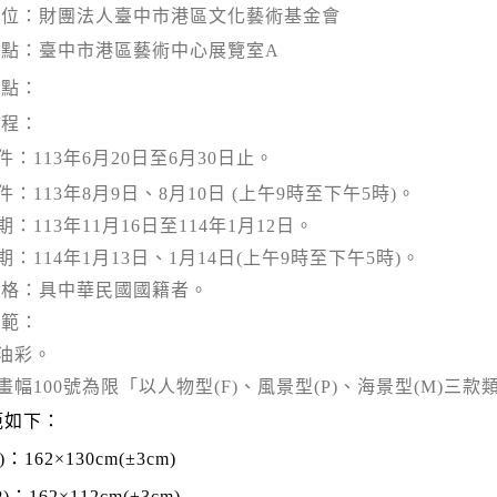
單位：財團法人臺中市港區文化藝術基金會
地點：臺中市港區藝術中心展覽室
A
要點：
期程：
件：
113
年
6
月
20
日至
6
月
30
日止。
件：
113
年
8
月
9
日、
8
月
10
日
(
上午
9
時至下午
5
時
)
。
期：
113
年
11
月
16
日至
114
年
1
月
12
日。
期：
114
年
1
月
13
日、
1
月
14
日
(
上午
9
時至下午
5
時
)
。
資格：具中華民國國籍者。
規範：
油彩。
畫幅
100
號為限「以人物型
(F)
、風景型
(P)
、海景型
(M)
三款
範如下：
)
：
162×130cm(±3cm)
P)
：
162×112cm(±3cm)