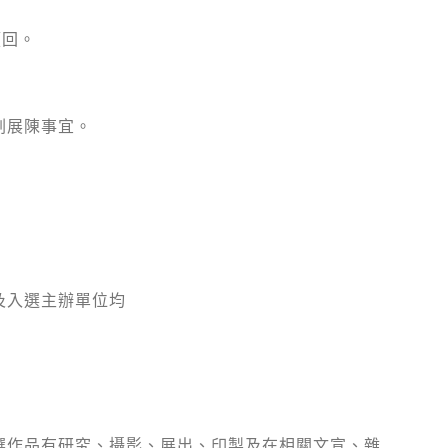
領回。
劃展陳事宜。
及入選主辦單位均
選作品有研究、攝影、展出、印製及在相關文宣、雜