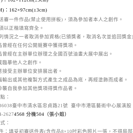
M)
：
162×97cm(±3cm)
送審一件作品
(
禁止使用拼板
)
，須為參加者本人之創作。
須以正楷填寫齊全。
列情況之一者取消參加資格
(
已頒獎者，取消名次並追回獎金
品曾經在任何公開競賽中獲得獎項。
品曾經在主辦單位辦理之全國百號油畫大展中展出。
或臨摹他人之創作。
意接受主辦單位安排展出者。
腦輸出或其他複製方式產生之成品為底，再經塗飾而成者。
抄襲自我參加其他獎項得獎作品者。
地點：
36038
臺中市清水區忠貞路
21
號
臺中市港區藝術中心展演股
4-2627
4568
分機
504
（張小姐）
方式：
件：填妥初審送件表
(
含作品
8×10
吋彩色照片一張，不得局部