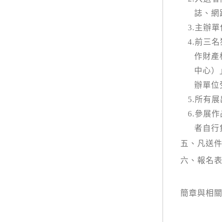
誌、網
3.
主辦單
4.
前三名
作財產
中心）
辦單位
5.
所有展
6.
參展作
者自行
五、凡送
六、報名
簡章與相