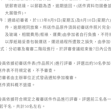
號郵寄送達，以郵戳為憑，逾期退回。
(
送件資料勿摺疊
大展徵件
)
。
件：通過初審者，於
113
年
8
月
9
日
(
星期五
)
及
8
月
10
日
(
星期六
件，逾期視同放棄。所送作品原件須與初審送件照片完全
及玻璃，相關費用
(
框裱、運費
)
由參加者自行負擔，不符
以厚紙箱妥善包裝運送，運送過程所遭致之損失，由參加
方式：分初審及複審二階段進行，於評審會議結束後
7
日內公
委員依據初審送件表
(
作品照片
)
進行評審，評選出約
50
名參加
送件表不符規定者，不予審查。
初審者由主辦單位正式發函通知參加複審。
送件資料概不退還。
委員依據符合規定之複審送件作品進行評審，評選前三名各
若干名，共計
50
名左右。