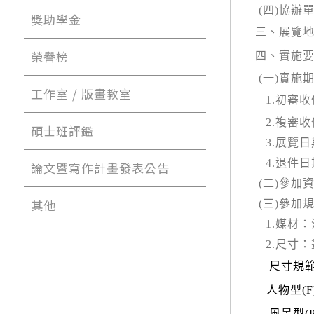
(
四
)
協辦
獎助學金
三、展覽
榮譽榜
四、實施
(
一
)
實施
工作室 / 版畫教室
1.
初審收
2.
複審收
碩士班評鑑
3.
展覽日
4.
退件日
論文暨寫作計畫發表公告
(
二
)
參加
其他
(
三
)
參加
1.
媒材：
2.
尺寸：
尺寸規
人物型
(F
風景型
(