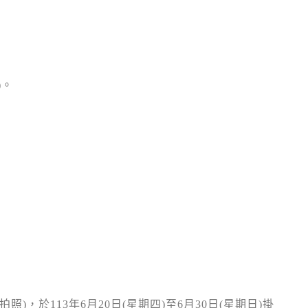
)
。
拍照
)
，於
113
年
6
月
20
日
(
星期四
)
至
6
月
30
日
(
星期日
)
掛