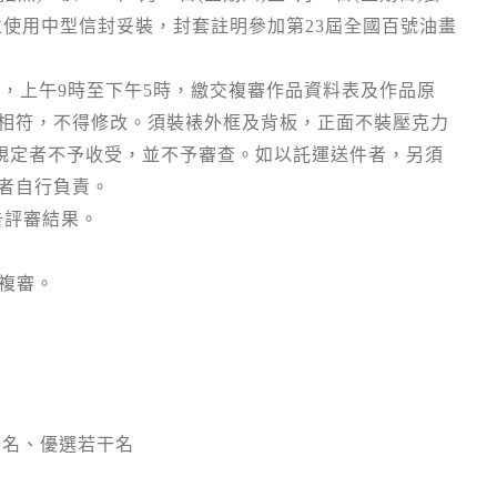
並使用中型信封妥裝，封套註明參加第
23
屆全國百號油畫
)
，上午
9
時至下午
5
時，繳交複審作品資料表及作品原
相符，不得修改。須裝裱外框及背板，正面不裝壓克力
規定者不予收受，並不予審查。如以託運送件者，另須
者自行負責。
告評審結果。
複審。
一名、優選若干名