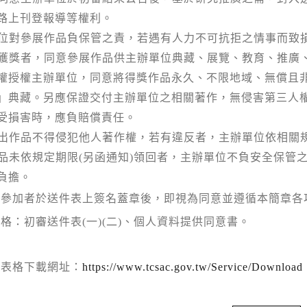
路上刊登報導等權利。
位對參展作品負保管之責，若遇有人力不可抗拒之情事而致
獲獎者，同意參展作品供主辦單位典藏、展覽、教育、推廣
權授權主辦單位，同意將得獎作品永久、不限地域、無償且
」典藏。另應保證交付主辦單位之相關著作，無侵害第三人
受損害時，應負賠償責任。
出作品不得侵犯他人著作權，若有違反者，主辦單位依相關
品未依規定期限
(
另函通知
)
領回者，主辦單位不負安全保管
負擔。
件參加者於送件表上簽名蓋章後，即視為同意並遵循本簡章各
表格：初審送件表
(
一
)(
二
)
、個人資料提供同意書。
關表格下載網址：
https://www.tcsac.gov.tw/Service/Download