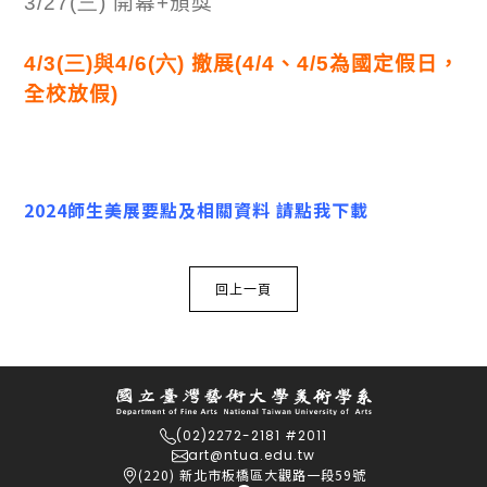
3/27(三)
開幕
+
頒獎
4/3(三)與4/6(六)
撤展(4/4、4/5為國定假日，
全校放假)
2024師生美展要點及相關資料 請點我下載
回上一頁
(02)2272-2181 #2011
art@ntua.edu.tw
(220) 新北市板橋區大觀路一段59號