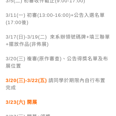
3/5(二)
初審收件截止
(9:00-17:00)
3/11(一)
初審
(13:00-16:00)+
公告入選名單
(17:00
後
)
3/17(日)-3/19(二)
來系辦領號碼牌+填三聯單
+擺放作品
(
非佈展
)
3/20(三
)
複審
(
原作審查
)
、公告得獎名單及布
展位置
3/20(三)-3/22(五)
請同學於期限內自行布置
完成
3/23(六)
開展