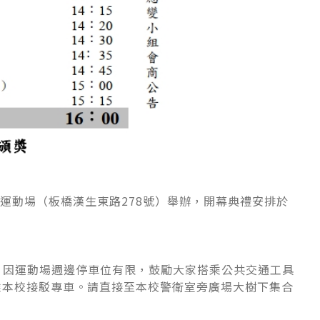
一運動場（板橋漢生東路278號）舉辦，開幕典禮安排於
分，因運動場週邊停車位有限，鼓勵大家搭乘公共交通工具
或搭乘本校接駁專車。請直接至本校警衛室旁廣場大樹下集合