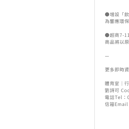
●增設「
為響應環
●超商7-
商品將以
—
更多即時
體育室│
劉詩可 Coc
電話Tel：02
信箱Emai