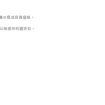
備水瓶或容器盛裝。
所以無提供校園折扣，