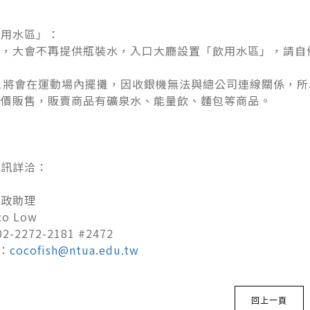
飲用水區」：
保，大會不再提供瓶裝水，入口大廳設置「飲用水區」，請自
11將會在運動場內擺攤，因收銀機無法與總公司連線關係，
原價販售，販賣商品有礦泉水、能量飲、麵包等商品。
資訊詳洽：
行政助理
o Low
-2272-2181 #2472
l：
cocofish@ntua.edu.tw
回上一頁