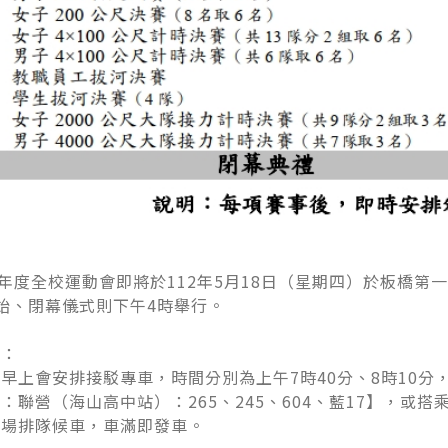
學年度全校運動會即將於112年5月18日（星期四）於板橋第
始、閉幕儀式則下午4時舉行。
車：
早上會安排接駁專車，時間分別為上午7時40分、8時10
：聯營（海山高中站）：265、245、604、藍17】，
現場排隊候車，車滿即發車。