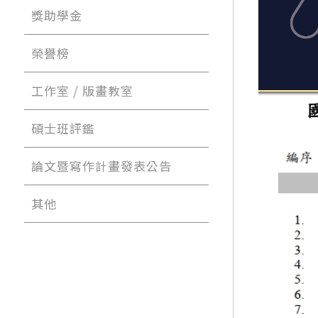
獎助學金
榮譽榜
工作室 / 版畫教室
碩士班評鑑
論文暨寫作計畫發表公告
其他