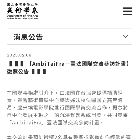
消息公告
2023.02.08
▐▐▐ ​ 【AmbiTaiFra—臺法國際交流參訪計畫】
徵選公告▐▐▐
在國際事務處引介下，由法國在台協會提供補助經
費，聲響藝術實驗中心將與姊妹校法國國立⾼等路
易・盧米埃電影學院進行國際學術交流合作，概念將
自中心發展主軸之一的沉浸聲響系統出發，共同策畫
「AmbiTaiFra」臺法國際交流參訪計畫。
本交流計畫預計徵選2名具有聲響或影像創作經驗的臺