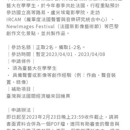
藝大在學學生，於今年春季共赴法國，⾏程重點預計
參訪國立⾼等路易・盧米埃電影學院，走訪
IRCAM（龐畢度法國聲響與⾳樂研究統合中⼼）、
NewImages Festival（法國新影像藝術節）等巴黎
創作⽂化景點，並共製作品。
｜參訪名額｜正取2名，備取1-2名。
｜參訪時間｜暫定2023/04/01 - 2023/04/08
｜申請條件｜
• 須為臺藝⼤在學學⽣
• 具備聲響或影像等創作經驗（例：作曲、聲⾳裝
置、錄像）
｜補助項目｜
臺灣與法國間經濟艙來回機票
｜申請辦法｜
即日起⾄2023年2⽉23日晚上23:59收件截⽌，請將
書面資料合併為一個PDF檔，連同有助審查的聲音與