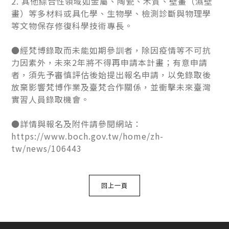
2. 其他綜合性領域如金屬、陶瓷、木質、壁畫（濕壁
畫）等多材料或具化學、生物學、檢測診斷與物理學
等文物保存修復科學技術專長。
●經梵博錄取而未能如期參訓者，除因疫情等不可抗
力因素外，未來2年將不得再申請本計畫；有意申請
者，須先予審慎評估後始提出報名申請，以免錄取後
放棄影響梵博作業及臺梵合作關係，並衝擊未來臺灣
實習人員錄取機會。
●詳情與報名及附件請參閱網站：
https://www.boch.gov.tw/home/zh-
tw/news/106443
回上一頁