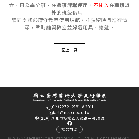
六、日為學分班、在職班課程使用，
不開放
在職班以
外
的班級借用。
請同學務必遵守教室使用規範，並預留時間進行清
潔，準時離開教室並歸還用具、鑰匙。
回上一頁
(02)2272-2181 #2011
art@ntua.edu.tw
(220) 新北市板橋區大觀路一段59號
捐款贊助
© 2026
Greatest Idea Strategy Co.,Ltd
All rights reserved.