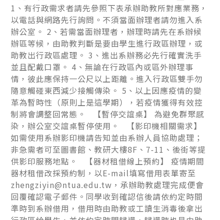
1、有行政需求者請先參照下表承辦助教所對應業務，
以電話與網路先行詢問。不須當面辦理者請勿進入系
辦公室。 2、若需當面辦理者，辦理時請先在系辦候
辦區等候，由助教判斷是要由學生進行政區辦理，或
助教出行政區處理。 3、進出系辦務必先行確實洗手
並且配戴口罩。 4、無論在行政區內或區外辦理事
情，彼此應保持一公尺以上距離。進入行政區雙手勿
隨意觸碰東西減少接觸傳染。 5、以上因應疫情的變
革為暫時性（原則上是這學期），若疫情獲得有效控
制將會調整回常態。 【暫停交誼桌】 為避免群聚感
染，辦公室交誼桌暫停使用。 【影印機相關需求】
如需使用系辦影印機請告知並由系辦人員協助處理；
非急需者可至圖書館、教研大樓8F、7-11、後街等提
供影印服務地點。 【器材租借線上預約】 疫情期間
器材租借改採預約制，以E-mail填寫借用表單寄至
zhengziyin@ntua.edu.tw，承辦助教處理完成便會
回覆確認電子郵件。同學收到確認信後請依約定時間
準時到系辦借用，借用時由助教或工讀生消毒後拿出