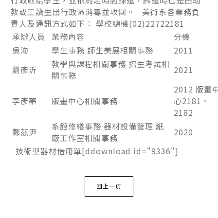
行政區給學生，並依約定時間歸還，歸還時也是由助
教或工讀生出行政區消毒並收回。 美術系各業務負
責人及通訊方式如下： 學校總機(02)22722181
承辦人員
業務內容
分機
吳洵
學生事務 師生美展相關事務
2011
教學與課程相關事務 招生考試相
劉彥沂
2021
關事務
2012 版畫
李彥蓁
版畫中心相關事務
心2181、
2182
系館修繕事務 器材設備管理 紙
鄭茲尹
2020
廠工作室相關事務
技術型器材借用單[ddownload id="9336"]
回上一頁