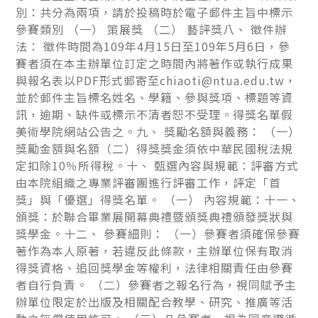
別：共分為兩項，請於投稿時於電子郵件主旨中標示
參賽類別 （一） 策展獎 （二） 藝評獎八、 徵件辦
法： 徵件時間為109年4月15日至109年5月6日，參
賽者須在本主辦單位訂定之時間內將著作或執行成果
與報名表以PDF形式郵寄至chiaoti@ntua.edu.tw，
並於郵件主旨標名姓名、學籍、參與獎項、標題等資
訊，逾期、缺件或標示不清者恕不受理。得獎名單假
美術學院網站公告之。九、 獎勵名額與義務： （一）
獎勵金額與名額（二）得獎獎金須依中華民國稅法規
定扣除10％所得稅。十、 甄選內容與規範：評審方式
由本院組織之專業評審團進行評審工作，評定「首
獎」與「優選」得獎名單。 （一） 內容規範：十一、
頒獎：於聯合畢業展開幕典禮暨頒獎典禮頒發獎狀與
獎學金。十二、 參賽細則： （一）參賽者須確保參賽
著作為本人原著，若違反此條款，主辦單位保有取消
得獎資格、追回獎學金等權利，法律相關責任由參賽
者自行負責。 （二）參賽者之報名行為，視同賦予主
辦單位限定於出版及相關配合教學、研究、推廣等活