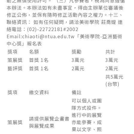
動之無償使用許可。 （三）凡參賽者，視為同意遵循
本辦法。本辦法如有未盡事宜，得由主辦單位審議後
修正公佈，並保有隨時修正活動內容之權力。十三、
聯絡資訊： 如有任何疑問，請洽美術學院 莊喬媞 連
絡電話：(02)-22722181#2002
Email:chiaoti@ntua.edu.tw「美術學院-亞洲藝術
中心獎」報名表
獎項
名額
獎勵
共計
策展獎
首獎 1名
3萬元
3萬元
藝評獎
首獎 1名
2萬元
2萬元
共5萬元
(台幣)
獎項
繳交資料
備註
可以個人或團
隊方式投件。
進行中的展覽
請提供展覽企畫書
策展獎
亦能參賽，成
與展覽成果
果以文字、照