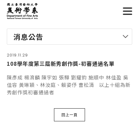
消息公告
2019.11.29
108學年度第三屆新秀創作獎-初審通過名單
陳彥成 楊淯麟 陳宇如 張驊 劉耀鈞 施順中 林佳盈 吳
佳容 黃琳穎、林汝庭、賴姿伃 曹松清 以上十組為新
秀創作獎初審通過者
回上一頁