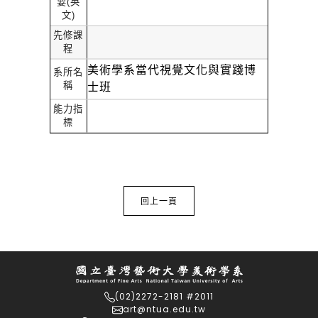
要
(
英
文
)
先修課
程
美術學系當代視覺文化與實踐博
系所名
稱
士班
能力指
標
回上一頁
(02)2272-2181 #2011
art@ntua.edu.tw