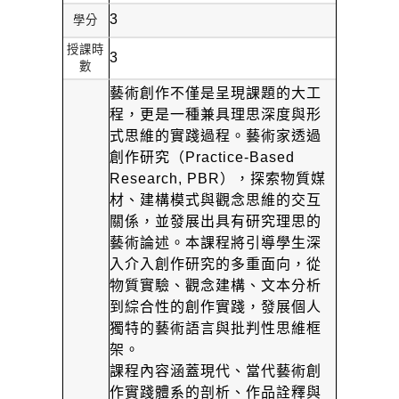
3
學分
授課時
3
數
藝術創作不僅是呈現課題的大工
程，更是一種兼具理思深度與形
式思維的實踐過程。藝術家透過
創作研究（
Practice-Based
Research, PBR
），探索物質媒
材、建構模式與觀念思維的交互
關係，並發展出具有研究理思的
藝術論述。本課程將引導學生深
入介入創作研究的多重面向，從
物質實驗、觀念建構、文本分析
到綜合性的創作實踐，發展個人
獨特的藝術語言與批判性思維框
架。
課程內容涵蓋現代、當代藝術創
作實踐體系的剖析、作品詮釋與