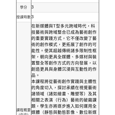
3
學分
3
授課時數
在新媒體與
T
型多元跨域時代，科
技藝術與跨域整合已成為藝術創作
的重要實踐方式，它不僅改變了藝
術的創作模式，更拓展了創作的可
能性。使其超越傳統諸多限制性框
架，朝向更具全媒體、多媒材與裝
置整全等創作方式的方向發展，以
創造更具與身體沉浸與互動性的作
品。
本課程將從藝術創作實踐與主體性
的角度切入，探討承續在視覺藝術
諸領域（諸如繪畫、雕塑等）及其
相關之表演（行為）藝術的破繭課
題，學生亦將逐步進入如何運用全
課程概要
媒體（靜態與動態影像、數位新媒
(
中文
)