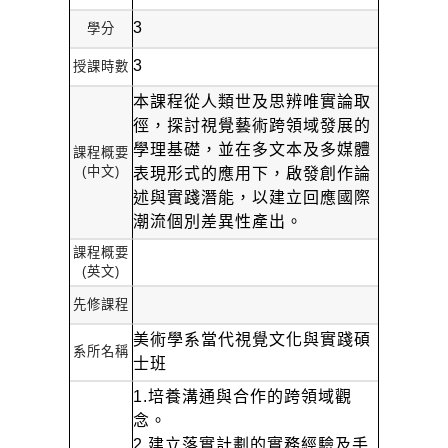
3
學分
3
授課時數
本課程從人類世及思辨唯實論取
徑，探討視覺藝術跨領域發展的
學理基礎，並在多文本及多媒體
課程概要
(
中文
)
表現形式的應用下，啟發創作論
述與實踐潛能，以建立回應國際
潮流個別差異性產出。
課程概要
(
英文
)
先修課程
美術學系當代視覺文化與實踐碩
系所名稱
士班
1.
培養溝通與合作的跨領域觀
念。
2.
建立落實計劃的實務經驗及手